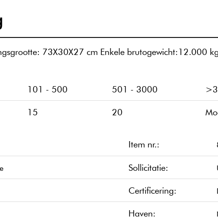
g
ingsgrootte: 73X30X27 cm Enkele brutogewicht:12.000 k
101
-
500
501
-
3000
>3
15
20
Mo
Item nr.:
Sollicitatie:
e
Certificering:
Haven: