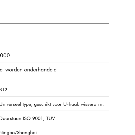
g
000
et worden onderhandeld
812
Universeel type, geschikt voor U-haak wisserarm.
Doorstaan ​​ISO 9001, TUV
Ningbo/Shanghai