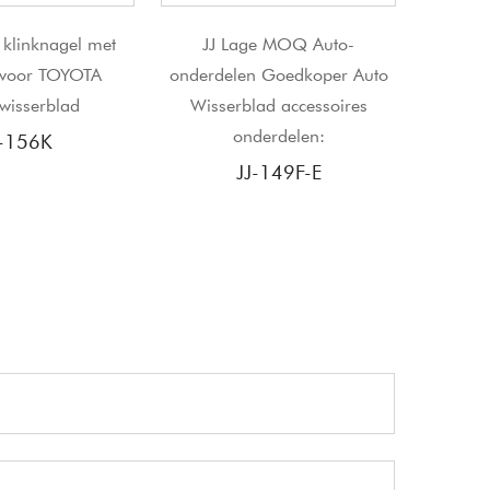
J Lage MOQ Auto-
JJ New Flexibel
J
delen Goedkoper Auto
multifunctioneel wisserblad
serblad accessoires
JJ-799-1
onderdelen:
JJ-149F-E