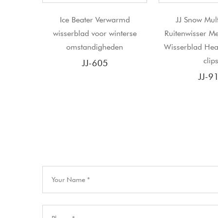
 Verwarmd
JJ Snow Multi Wisser
JJ ruitenwi
oor winterse
Ruitenwisser Met Ijskrabber
wisserb
igheden
Wisserblad Heavy Duty met
clips
605
JJ-919