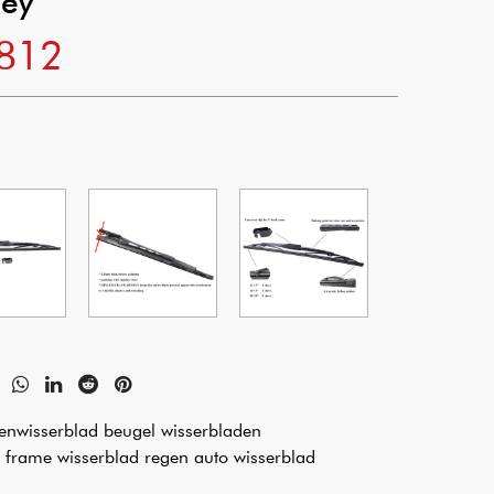
sey
-812
itenwisserblad beugel wisserbladen
r frame wisserblad regen auto wisserblad