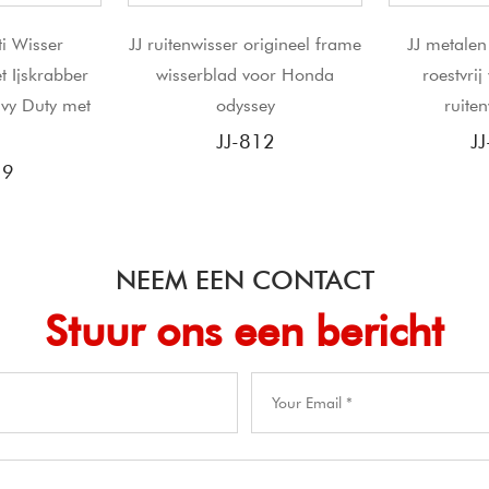
sser origineel frame
JJ metalen klinknagel met
J
lad voor Honda
roestvrij voor TOYOTA
onder
odyssey
ruitenwisserblad
Wis
JJ-812
JJ-156K
NEEM EEN CONTACT
Stuur ons een bericht​