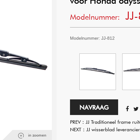
voor Honda odys
JJ
Modelnummer:
Modelnummer: JJ-812
NAVRAAG
PREV：
JJ Traditioneel frame ru
NEXT：
JJ wisserblad leverancie
in zoomen