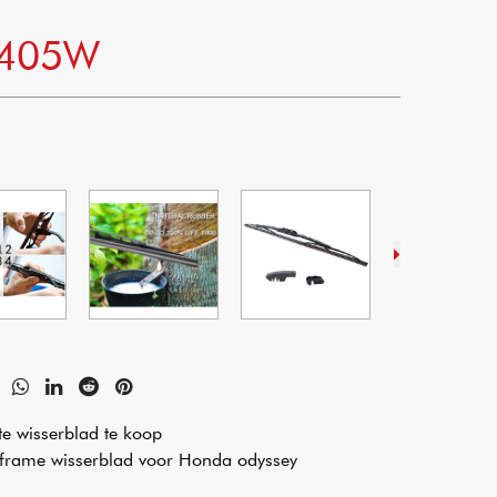
-405W
e wisserblad te koop
el frame wisserblad voor Honda odyssey