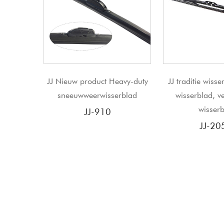
ct Heavy-duty
JJ traditie wisserblad, zuinig
JJ metale
isserblad
wisserblad, vervangend
roestvr
wisserblad
ruite
10
JJ-205W
J