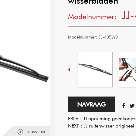
wisserbladen
JJ
Modelnummer:
Modelnummer:
JJ-405W3
NAVRAAG
PREV：
JJ opruiming goedkoopst
NEXT：
JJ ruitenwisser origine
in zoomen