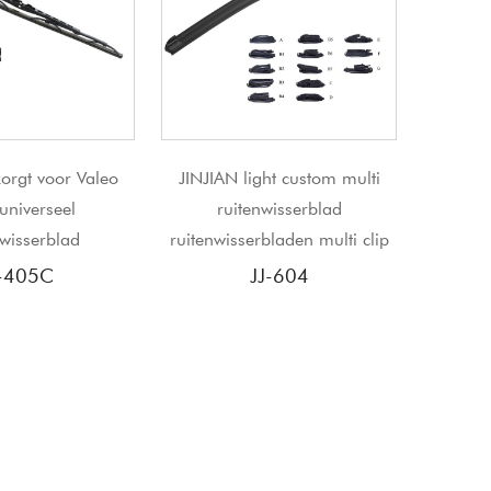
AN light custom multi
Nieuw ontwerp bladwisser,
JJ
ruitenwisserblad
ruitenwisserblad past op 95%
isserbladen multi clip
speciale armen
JJ-604
JJ-602