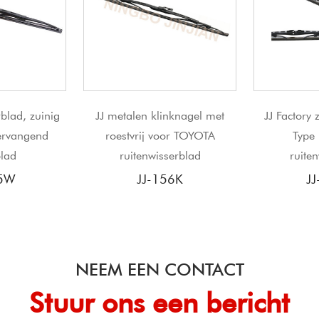
n klinknagel met
JJ Factory zorgt voor Valeo
JINJI
ij voor TOYOTA
Type universeel
nwisserblad
ruitenwisserblad
ruitenw
J-156K
JJ-405C
NEEM EEN CONTACT
Stuur ons een bericht​