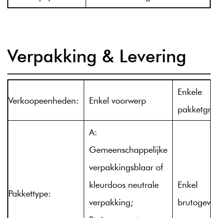
Verpakking & Levering
Enkele
Verkoopeenheden:
Enkel voorwerp
pakketgroo
A:
Gemeenschappelijke
verpakkingsblaar of
kleurdoos neutrale
Enkel
Pakkettype:
verpakking;
brutogewic