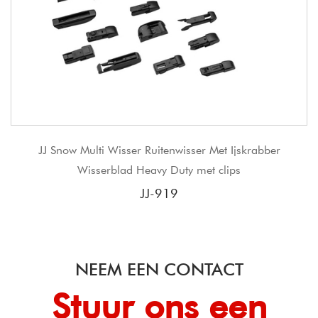
tenwisser Met Ijskrabber
JJ Nieuw product Heavy-du
y Duty met clips
JJ-
919
NEEM EEN CONTACT
Stuur ons een