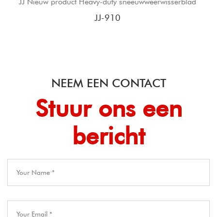
ty sneeuwweerwisserblad
JJ Concurrerende Prijs Sne
Ijskrabber Wi
10
JJ-91
NEEM EEN CONTACT
Stuur ons een
bericht​