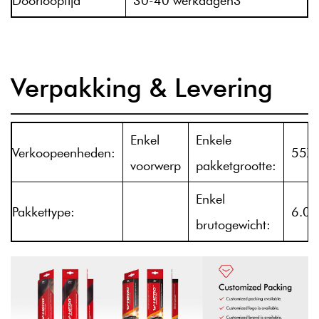
Doorlooptijd
30-40 werkdagen3
Verpakking & Levering
Enkel
Enkele
Verkoopeenheden:
55X
voorwerp
pakketgrootte:
Enkel
Pakkettype:
6.00
brutogewicht: