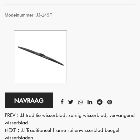
Modelnummer:
JJ-149F
NAVRAAG
PREV：
JJ traditie wisserblad, zuinig wisserblad, vervangend
wisserblad
NEXT：
JJ Traditioneel frame ruitenwisserblad beugel
wisserbladen