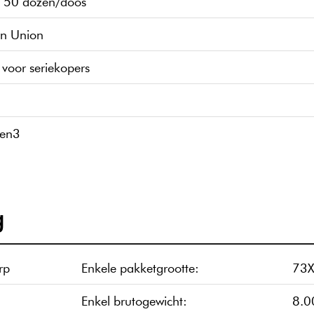
 50 dozen/doos
rn Union
 voor seriekopers
gen3
g
rp
Enkele pakketgrootte:
73
Enkel brutogewicht:
8.0