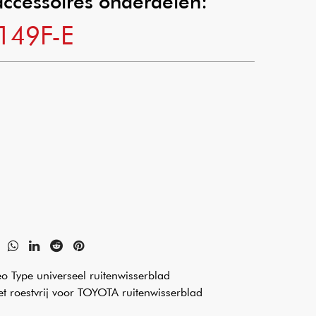
accessoires onderdelen:
-149F-E
eo Type universeel ruitenwisserblad
et roestvrij voor TOYOTA ruitenwisserblad