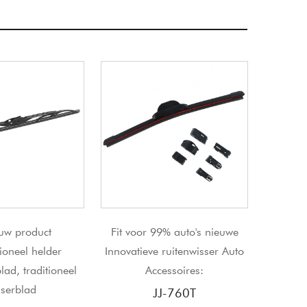
voor 99% auto's nieuwe
Ruitenwisserblad voor alle
J
tieve ruitenwisser Auto
weersomstandigheden,
Accessoires:
automatisch ruitenwisserblad,
automatische ruitenwisser
JJ-760T