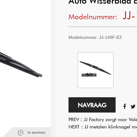
Auto Wisserblad 
JJ
Modelnummer:
Modelnummer:
JJ-149F-E3
NAVRAAG
PREV：
JJ Factory zorgt voor Val
NEXT：
JJ metalen klinknagel m
in zoomen