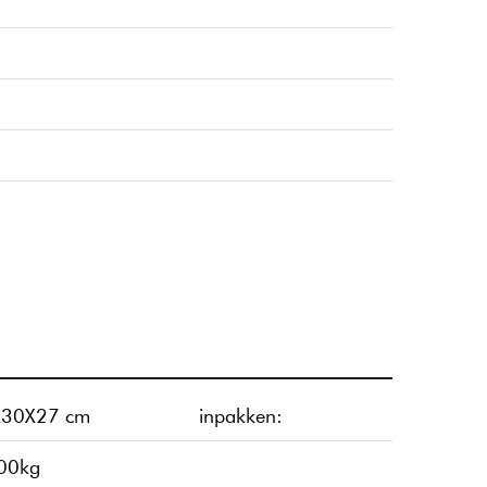
X30X27 cm
inpakken:
00kg