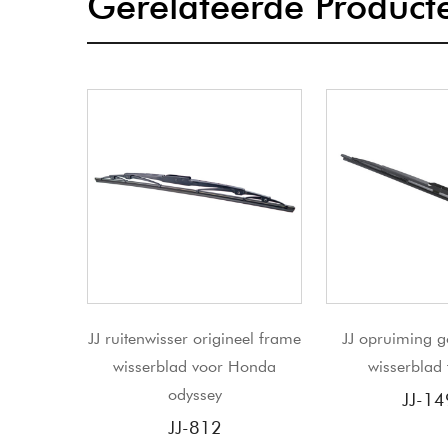
Gerelateerde Product
 origineel frame
JJ opruiming goedkoopste
JINJIAN C
 voor Honda
wisserblad te koop
Ruitenw
ssey
Ruiten
JJ-149F
W
812