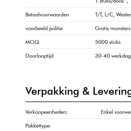
1 stuks/doos ,
Betaalvoorwaarden
T/T, L/C, Weste
voorbeeld politie
Gratis monsters
MOQ
5000 stuks
Doorlooptijd
30-40 werkda
Verpakking & Leverin
Verkoopeenheden:
Enkel voorwe
Pakkettype: