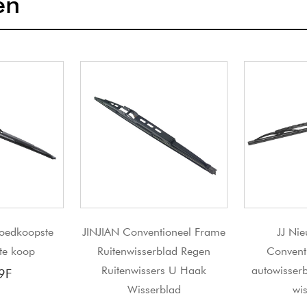
en
onventioneel Frame
JJ Nieuw product
Fit 
isserblad Regen
Conventioneel helder
Innova
wissers U Haak
autowisserblad, traditioneel
isserblad
wisserblad