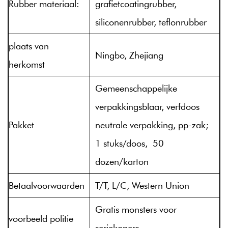
Rubber materiaal:
grafietcoatingrubber,
siliconenrubber, teflonrubber
plaats van
Ningbo, Zhejiang
herkomst
Gemeenschappelijke
verpakkingsblaar, verfdoos
Pakket
neutrale verpakking, pp-zak;
1 stuks/doos, 50
dozen/karton
Betaalvoorwaarden
T/T, L/C, Western Union
Gratis monsters voor
voorbeeld politie
seriekopers