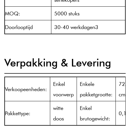
MOQ:
5000 stuks
Doorlooptijd
30-40 werkdagen3
Verpakking & Levering
Enkel
Enkele
72X
Verkoopeenheden:
voorwerp
pakketgrootte:
cm
witte
Enkel
Pakkettype:
0,17
doos
brutogewicht: